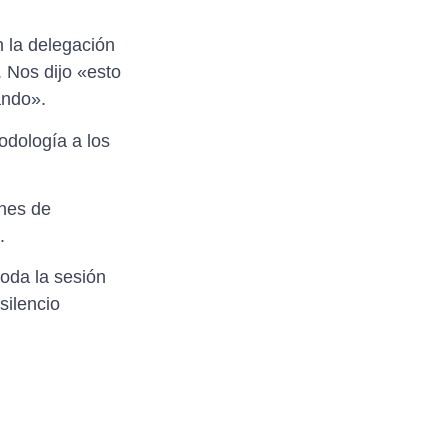
 la delegación
 Nos dijo «esto
ando».
odología a los
ones de
.
toda la sesión
silencio