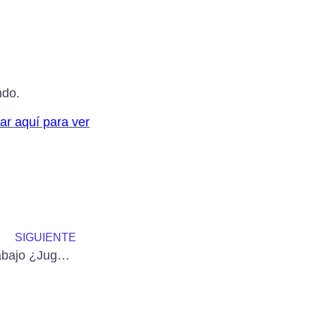
ndo.
ar aquí para ver
SIGUIENTE
LEGO© SERIOUS PLAY© en entrevistas de Trabajo ¿Jugamos? vía blog Grace Salazar