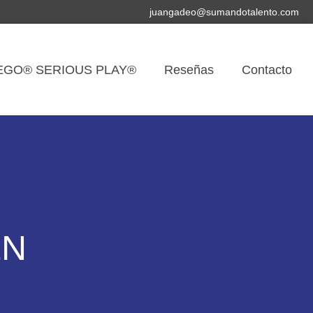
juangadeo@sumandotalento.com
 LEGO® SERIOUS PLAY®
Reseñas
Contacto
EN
S