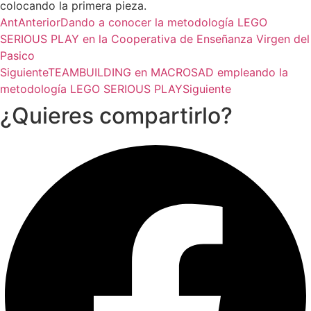
colocando la primera pieza.
Ant
Anterior
Dando a conocer la metodología LEGO
SERIOUS PLAY en la Cooperativa de Enseñanza Virgen del
Pasico
Siguiente
TEAMBUILDING en MACROSAD empleando la
metodología LEGO SERIOUS PLAY
Siguiente
¿Quieres compartirlo?